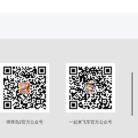
弹弹岛2官方公众号
一起来飞车官方公众号